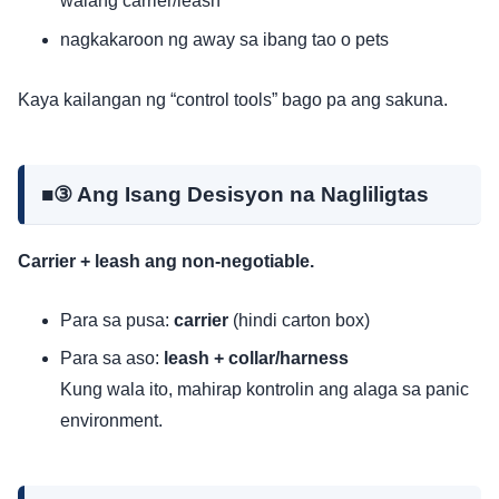
walang carrier/leash
nagkakaroon ng away sa ibang tao o pets
Kaya kailangan ng “control tools” bago pa ang sakuna.
■③ Ang Isang Desisyon na Nagliligtas
Carrier + leash ang non-negotiable.
Para sa pusa:
carrier
(hindi carton box)
Para sa aso:
leash + collar/harness
Kung wala ito, mahirap kontrolin ang alaga sa panic
environment.