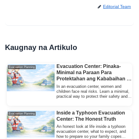
Editorial Team
Kaugnay na Artikulo
Evacuation Center: Pinaka-
Evacuation Planning
Minimal na Paraan Para
Protektahan ang Kababaihan at
mga Bata (Safety at Pag-iwas sa
In an evacuation center, women and
Krimen)
children face real risks. Learn a minimal,
practical way to protect their safety and
privacy.
Inside a Typhoon Evacuation
Evacuation Planning
Center: The Honest Truth
An honest look at life inside a typhoon
evacuation center, what to expect, and
how to prepare so your family copes