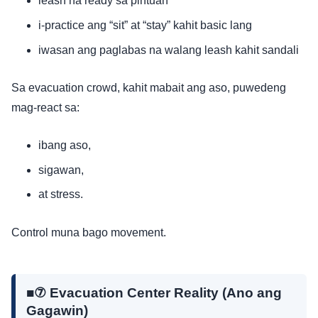
leash na ready sa pintuan
i-practice ang “sit” at “stay” kahit basic lang
iwasan ang paglabas na walang leash kahit sandali
Sa evacuation crowd, kahit mabait ang aso, puwedeng
mag-react sa:
ibang aso,
sigawan,
at stress.
Control muna bago movement.
■⑦ Evacuation Center Reality (Ano ang
Gagawin)