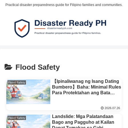
Practical disaster preparedness guide for Filipino families and communities.
Flood Safety
【Ipinaliwanag ng Isang Dating
Flood Safety
Bumbero】Baha: Minimal Rules
Para Protektahan ang Bata
(Sapatos・Damit・Paggalaw)
2026.07.26
Landslide: Mga Palatandaan
Flood Safety
Bago ang Pagguho at Kailan
Dapat Tumakas sa Gabi