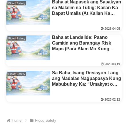
Baha at Napasok ang Sasakyan
Flood Safety
sa Malalim na Tubig: Kailan Ka
Dapat Umalis (At Kailan Ka
Dapat Manatili)
2026.04.05
Baha at Landslide: Paano
Flood Safety
Gamitin ang Barangay Risk
Maps (Para Alam Mo Kung
Kailan Aalis)
2026.03.19
Sa Baha, Isang Desisyon Lang
Flood Safety
ang Madalas Nagpapasya Kung
Mabubuhay Ka: “Umakyat o
Tumawid?”
2026.02.12
Home
Flood Safety