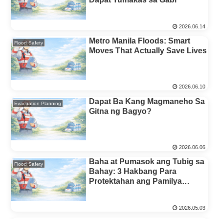
2026.06.14
Metro Manila Floods: Smart
Flood Safety
Moves That Actually Save Lives
2026.06.10
Dapat Ba Kang Magmaneho Sa
Evacuation Planning
Gitna ng Bagyo?
2026.06.06
Baha at Pumasok ang Tubig sa
Flood Safety
Bahay: 3 Hakbang Para
Protektahan ang Pamilya
(Kuryente・Paglikas・
Kalinisang Pangkalusugan)
2026.05.03