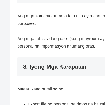
Ang mga komento at metadata nito ay maaaring
purposes.
Ang mga rehistradong user (kung mayroon) ay m
personal na impormasyon anumang oras.
8. Iyong Mga Karapatan
Maaari kang humiling ng:
Export file ng personal na datos na hawa