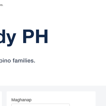
es.
Maghanap