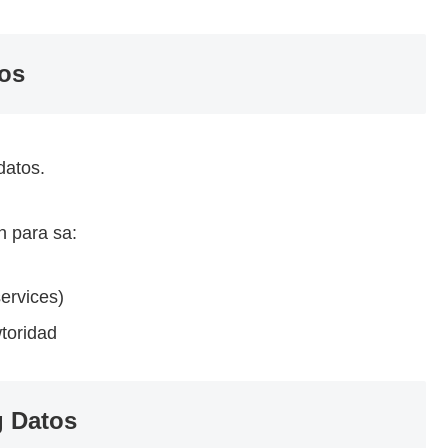
tos
datos.
n para sa:
services)
toridad
g Datos